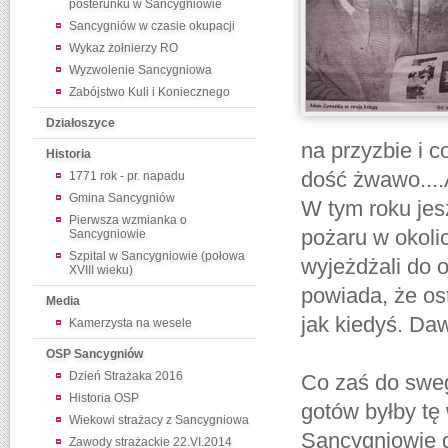
posterunku w Sancygniowie
Sancygniów w czasie okupacji
Wykaz żołnierzy RO
Wyzwolenie Sancygniowa
Zabójstwo Kuli i Koniecznego
Działoszyce
na przyzbie i c
Historia
dość żwawo....
1771 rok - pr. napadu
Gmina Sancygniów
W tym roku jesz
Pierwsza wzmianka o
pożaru w okoli
Sancygniowie
Szpital w Sancygniowie (połowa
wyjeżdżali do 
XVIII wieku)
powiada, że ost
Media
jak kiedyś. Daw
Kamerzysta na wesele
OSP Sancygniów
Dzień Strażaka 2016
Co zaś do sweg
Historia OSP
gotów byłby tę
Wiekowi strażacy z Sancygniowa
Sancygniowie d
Zawody strażackie 22.VI.2014