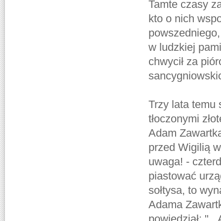
Tamte czasy za
kto o nich wsp
powszedniego, t
w ludzkiej pami
chwycił za pió
sancygniowski
Trzy lata temu 
tłoczonymi złot
Adam Zawartka 
przed Wigilią w
uwaga! - czterd
piastować urzą
sołtysa, to wy
Adama Zawartki
powiedział: ".