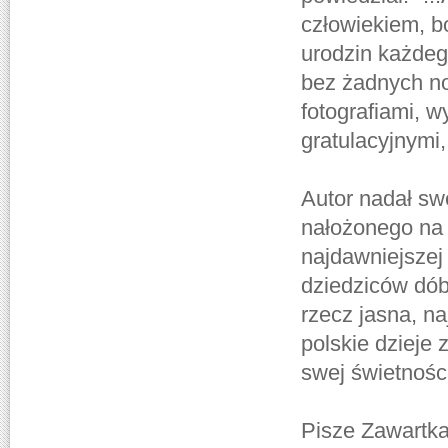
człowiekiem, b
urodzin każdego
bez żadnych not
fotografiami, 
gratulacyjnymi
Autor nadał sw
nałożonego na 
najdawniejszej
dziedziców dób
rzecz jasna, na
polskie dzieje 
swej świetności
Pisze Zawartka