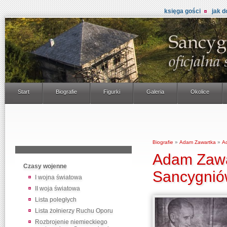
księga gości
jak d
Start
Biografie
Figurki
Galeria
Okolice
Biografie
»
Adam Zawartka
»
A
Adam Zawa
Czasy wojenne
Sancygni
I wojna światowa
II woja światowa
Lista poległych
Lista żołnierzy Ruchu Oporu
Rozbrojenie niemieckiego