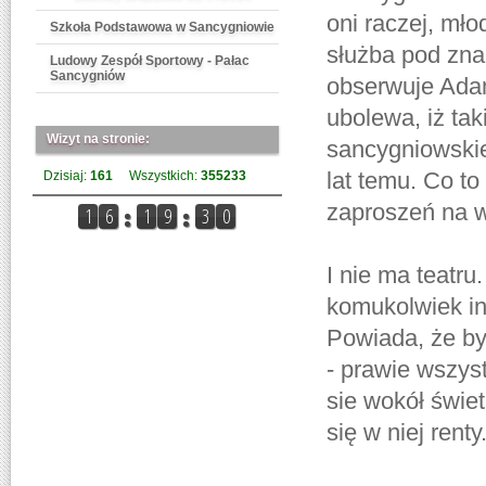
oni raczej, mło
Szkoła Podstawowa w Sancygniowie
służba pod zna
Ludowy Zespół Sportowy - Pałac
Sancygniów
obserwuje Adam
ubolewa, iż tak
Wizyt na stronie:
sancygniowskie
lat temu. Co to
Dzisiaj:
161
Wszystkich:
355233
zaproszeń na w
I nie ma teatru
komukolwiek in
Powiada, że by
- prawie wszys
sie wokół świetl
się w niej renty