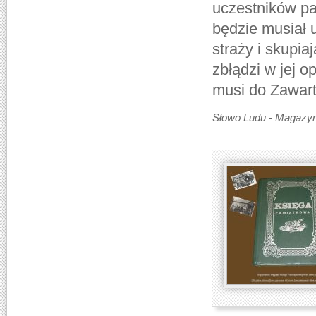
uczestników par
będzie musiał 
straży i skupia
zbłądzi w jej op
musi do Zawart
Słowo Ludu - Magazyn 