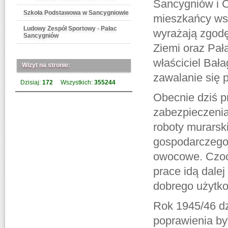
Sancygniów i C
Szkoła Podstawowa w Sancygniowie
mieszkańcy wsi
Ludowy Zespół Sportowy - Pałac
wyrażają zgod
Sancygniów
Ziemi oraz Pała
właściciel Bał
Wizyt na stronie:
zawalanie się p
Dzisiaj:
172
Wszystkich:
355244
Obecnie dziś p
zabezpieczenia
roboty murarsk
gospodarczego
owocowe. Czoć 
prace idą dalej
dobrego użytko
Rok 1945/46 dz
poprawienia by