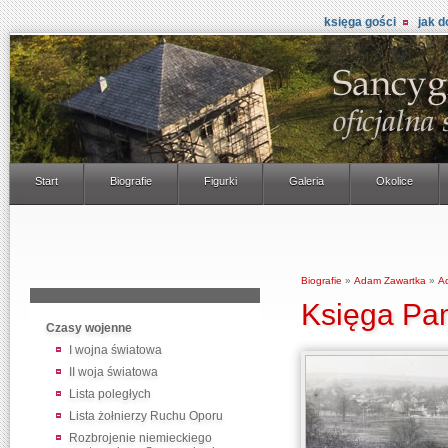
księga gości
jak d
Start
Biografie
Figurki
Galeria
Okolice
Biografie
»
Adam Zawartka
»
A
Księga Pa
Czasy wojenne
I wojna światowa
II woja światowa
Lista poległych
Lista żołnierzy Ruchu Oporu
Rozbrojenie niemieckiego