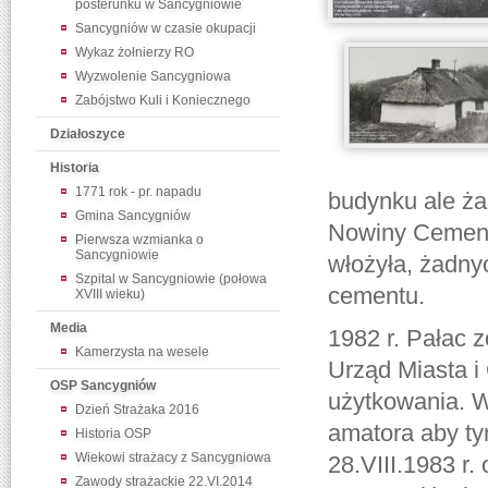
posterunku w Sancygniowie
Sancygniów w czasie okupacji
Wykaz żołnierzy RO
Wyzwolenie Sancygniowa
Zabójstwo Kuli i Koniecznego
Działoszyce
Historia
1771 rok - pr. napadu
budynku ale ża
Gmina Sancygniów
Nowiny Cemento
Pierwsza wzmianka o
Sancygniowie
włożyła, żadny
Szpital w Sancygniowie (połowa
cementu.
XVIII wieku)
Media
1982 r. Pałac z
Kamerzysta na wesele
Urząd Miasta i
OSP Sancygniów
użytkowania. 
Dzień Strażaka 2016
amatora aby ty
Historia OSP
Wiekowi strażacy z Sancygniowa
28.VIII.1983 r.
Zawody strażackie 22.VI.2014