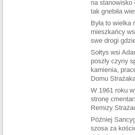
na stanowisko I
tak gnebiła wie
Była to wielka
mieszkańcy wsi
swe drogi gdzie
Sołtys wsi Adam
poszły czyny 
kamienia, prac
Domu Strażaka
W 1961 roku w
stronę cmenta
Remizy Strażac
Później Sancyg
szosa za kości