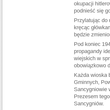
okupacji hitler
podnieść się g
Przylatując do
kręcąc główkam
będzie zmienion
Pod koniec 1946
propagandy ide
wiejskich w spr
obowiązkowo d
Każda wioska b
Gminnych, Powi
Sancygniowie w
Prezesem tego 
Sancygniów.