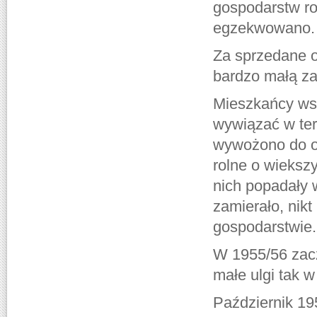
gospodarstw ro
egzekwowano. 
Za sprzedane o
bardzo małą za
Mieszkańcy wsi
wywiązać w ter
wywożono do ob
rolne o wiekszy
nich popadały w
zamierało, nik
gospodarstwie.
W 1955/56 zacz
małe ulgi tak 
Październik 19