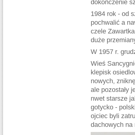
dokończenie s
1984 rok - od 
pochwalić a n
czele Zawartka
duże przemiany
W 1957 r. grudz
Wieś Sancygnió
klepisk osiedl
nowych, zniknę
ale pozostały 
nwet starsze j
gotycko - polsk
ojciec byli zat
dachowych na r