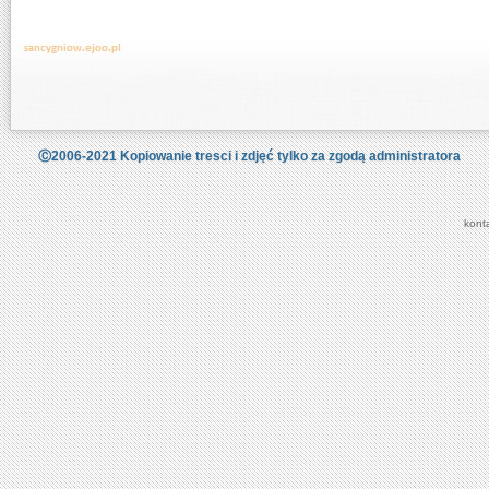
Ⓒ2006-2021 Kopiowanie tresci i zdjęć tylko za zgodą administratora
kont