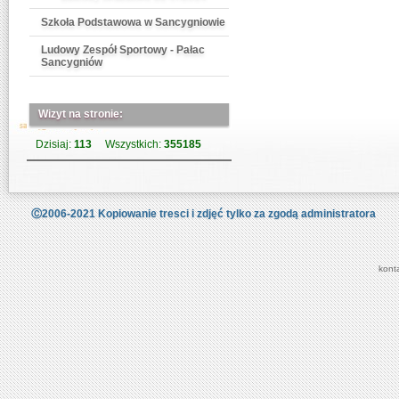
Szkoła Podstawowa w Sancygniowie
Ludowy Zespół Sportowy - Pałac
Sancygniów
Wizyt na stronie:
Dzisiaj:
113
Wszystkich:
355185
Ⓒ2006-2021 Kopiowanie tresci i zdjęć tylko za zgodą administratora
kont