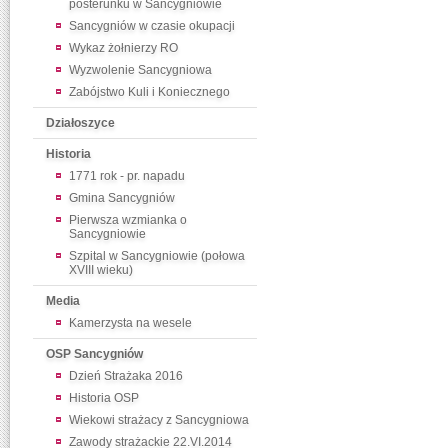
posterunku w Sancygniowie
Sancygniów w czasie okupacji
Wykaz żołnierzy RO
Wyzwolenie Sancygniowa
Zabójstwo Kuli i Koniecznego
Działoszyce
Historia
1771 rok - pr. napadu
Gmina Sancygniów
Pierwsza wzmianka o
Sancygniowie
Szpital w Sancygniowie (połowa
XVIII wieku)
Media
Kamerzysta na wesele
OSP Sancygniów
Dzień Strażaka 2016
Historia OSP
Wiekowi strażacy z Sancygniowa
Zawody strażackie 22.VI.2014