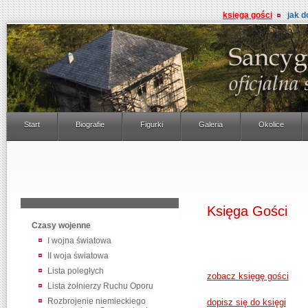
księga gości
jak d
Start
Biografie
Figurki
Galeria
Okolice
Księga Gości
Czasy wojenne
I wojna światowa
II woja światowa
Lista poległych
zobacz księgę gości
Lista żołnierzy Ruchu Oporu
Rozbrojenie niemieckiego
dopisz się do księgi