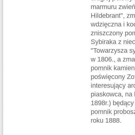
marmuru zwień
Hildebrant", zm
wdzięczna i k
zniszczony pom
Sybiraka z nie
"Towarzysza syb
w 1806., a zma
pomnik kamienny
poświęcony Zofi
interesujący ar
piaskowca, na 
1898r.) będący
pomnik probosz
roku 1888.