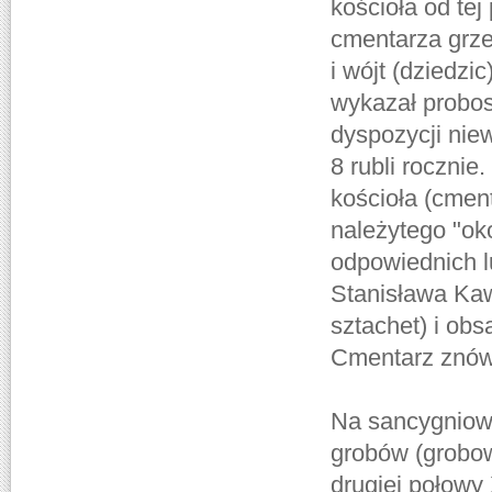
kościoła od tej
cmentarza grze
i wójt (dziedz
wykazał probos
dyspozycji niew
8 rubli roczni
kościoła (cment
należytego "ok
odpowiednich lu
Stanisława Kaw
sztachet) i ob
Cmentarz znów 
Na sancygniows
grobów (grobo
drugiej połowy