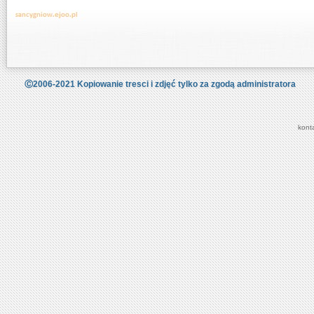
Ⓒ2006-2021 Kopiowanie tresci i zdjęć tylko za zgodą administratora
kont