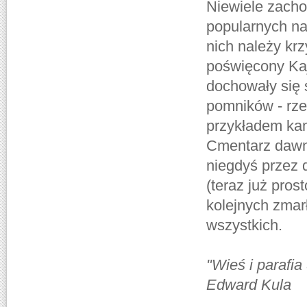
Niewiele zach
popularnych na
nich należy kr
poświęcony Kaj
dochowały się 
pomników - rze
przykładem kam
Cmentarz dawno
niegdyś przez
(teraz już pros
kolejnych zmarł
wszystkich.
"Wieś i parafi
Edward Kula