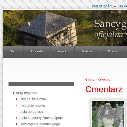
księga gości
jak d
Start
Biografie
Figurki
Galeria
Okolice
Galeria
»
Cmentarz
Cmentarz
Czasy wojenne
I wojna światowa
II woja światowa
Lista poległych
Lista żołnierzy Ruchu Oporu
Rozbrojenie niemieckiego