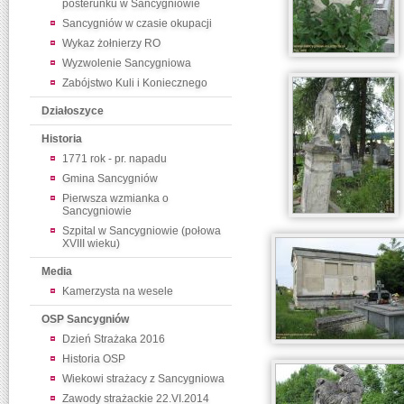
posterunku w Sancygniowie
Sancygniów w czasie okupacji
Wykaz żołnierzy RO
Wyzwolenie Sancygniowa
Zabójstwo Kuli i Koniecznego
Działoszyce
Historia
1771 rok - pr. napadu
Gmina Sancygniów
Pierwsza wzmianka o
Sancygniowie
Szpital w Sancygniowie (połowa
XVIII wieku)
Media
Kamerzysta na wesele
OSP Sancygniów
Dzień Strażaka 2016
Historia OSP
Wiekowi strażacy z Sancygniowa
Zawody strażackie 22.VI.2014