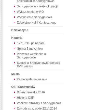
posterunku w Sancygniowie
Sancygniów w czasie okupacji
Wykaz żołnierzy RO
Wyzwolenie Sancygniowa
Zabójstwo Kuli i Koniecznego
Działoszyce
Historia
1771 rok - pr. napadu
Gmina Sancygniów
Pierwsza wzmianka o
Sancygniowie
Szpital w Sancygniowie (połowa
XVIII wieku)
Media
Kamerzysta na wesele
OSP Sancygniów
Dzień Strażaka 2016
Historia OSP
Wiekowi strażacy z Sancygniowa
Zawody strażackie 22.VI.2014