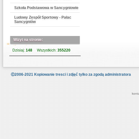
Szkoła Podstawowa w Sancygniowie
Ludowy Zespół Sportowy - Pałac
Sancygniów
Wizyt na stronie:
Dzisiaj:
148
Wszystkich:
355220
Ⓒ2006-2021 Kopiowanie tresci i zdjęć tylko za zgodą administratora
kont