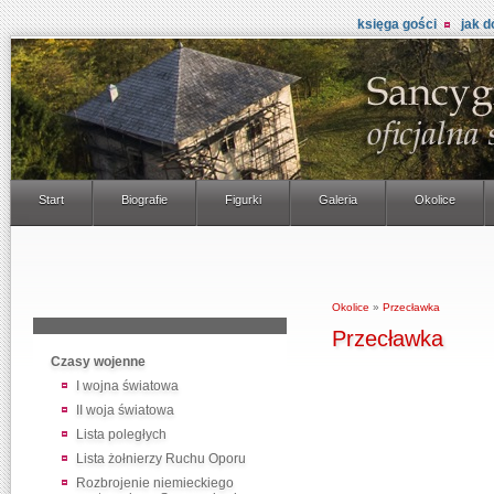
księga gości
jak d
Start
Biografie
Figurki
Galeria
Okolice
Okolice
»
Przecławka
Przecławka
Czasy wojenne
I wojna światowa
II woja światowa
Lista poległych
Lista żołnierzy Ruchu Oporu
Rozbrojenie niemieckiego