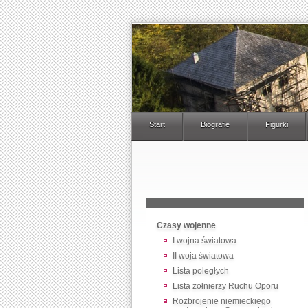
Start
Biografie
Figurki
Czasy wojenne
I wojna światowa
II woja światowa
Lista poległych
Lista żołnierzy Ruchu Oporu
Rozbrojenie niemieckiego