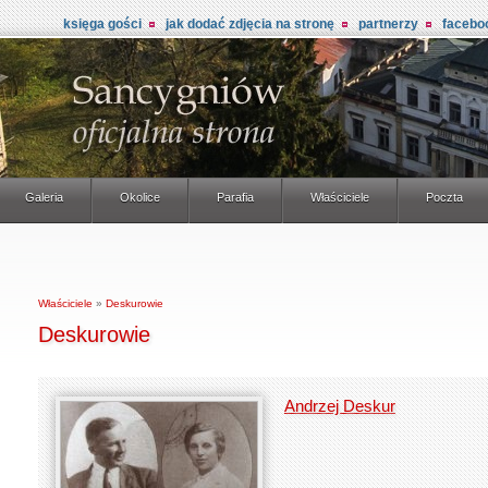
księga gości
jak dodać zdjęcia na stronę
partnerzy
facebo
Galeria
Okolice
Parafia
Właściciele
Poczta
Właściciele
»
Deskurowie
Deskurowie
Andrzej Deskur