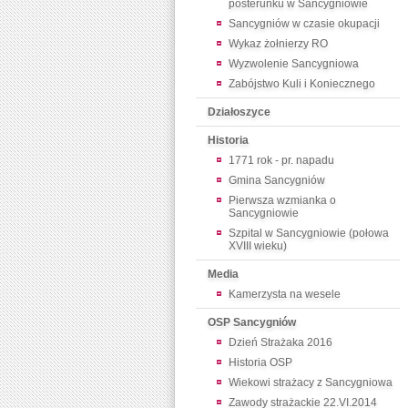
posterunku w Sancygniowie
Sancygniów w czasie okupacji
Wykaz żołnierzy RO
Wyzwolenie Sancygniowa
Zabójstwo Kuli i Koniecznego
Działoszyce
Historia
1771 rok - pr. napadu
Gmina Sancygniów
Pierwsza wzmianka o
Sancygniowie
Szpital w Sancygniowie (połowa
XVIII wieku)
Media
Kamerzysta na wesele
OSP Sancygniów
Dzień Strażaka 2016
Historia OSP
Wiekowi strażacy z Sancygniowa
Zawody strażackie 22.VI.2014