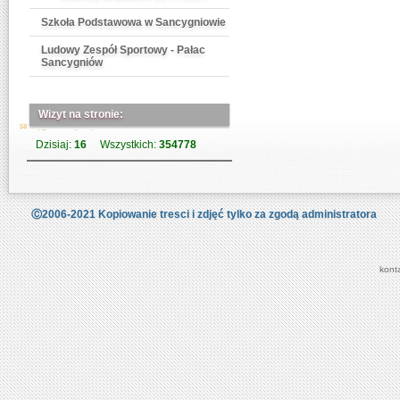
Szkoła Podstawowa w Sancygniowie
Ludowy Zespół Sportowy - Pałac
Sancygniów
Wizyt na stronie:
Dzisiaj:
16
Wszystkich:
354778
Ⓒ2006-2021 Kopiowanie tresci i zdjęć tylko za zgodą administratora
kont