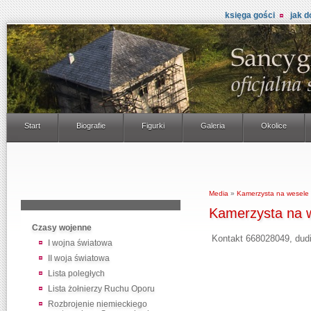
księga gości
jak d
Start
Biografie
Figurki
Galeria
Okolice
Media
»
Kamerzysta na wesele
Kamerzysta na 
Czasy wojenne
Kontakt 668028049, dudi
I wojna światowa
II woja światowa
Lista poległych
Lista żołnierzy Ruchu Oporu
Rozbrojenie niemieckiego