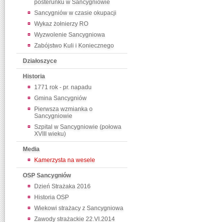
posterunku w Sancygniowie
Sancygniów w czasie okupacji
Wykaz żołnierzy RO
Wyzwolenie Sancygniowa
Zabójstwo Kuli i Koniecznego
Działoszyce
Historia
1771 rok - pr. napadu
Gmina Sancygniów
Pierwsza wzmianka o
Sancygniowie
Szpital w Sancygniowie (połowa
XVIII wieku)
Media
Kamerzysta na wesele
OSP Sancygniów
Dzień Strażaka 2016
Historia OSP
Wiekowi strażacy z Sancygniowa
Zawody strażackie 22.VI.2014