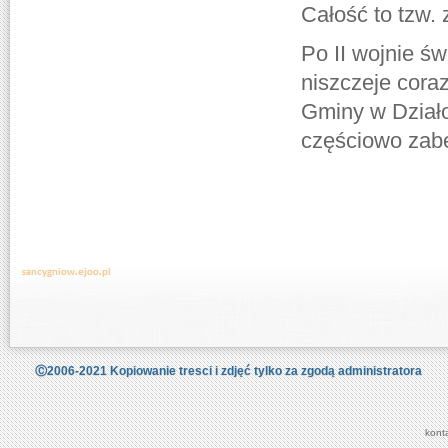
Całość to tzw.
Po II wojnie św
niszczeje coraz
Gminy w Działo
częściowo zabe
Ⓒ2006-2021 Kopiowanie tresci i zdjęć tylko za zgodą administratora
kont