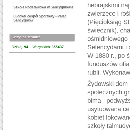
hebrajskimi na
Szkoła Podstawowa w Sancygniowie
zwierzęce i roś
Ludowy Zespół Sportowy - Pałac
Sancygniów
(Pięcioksiąg S
świecznik), ch
Wizyt na stronie:
ośmidniowego 
Selencydami i 
Dzisiaj:
94
Wszystkich:
355437
W 1880 r., po 
funduszów ofia
rubli. Wykonaw
Żydowski dom m
społecznych g
bima - podwyżs
usytuowana cen
kobiet lokowan
szkoły talmudyc