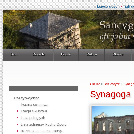
księga gości
jak d
Start
Biografie
Figurki
Galeria
Okolice
Okolice
»
Działoszyce
»
Synago
Synagoga 
Czasy wojenne
I wojna światowa
II woja światowa
Lista poległych
Lista żołnierzy Ruchu Oporu
Rozbrojenie niemieckiego