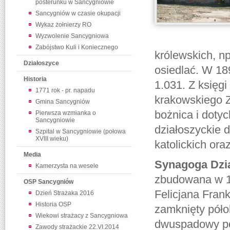
posterunku w Sancygniowie
Sancygniów w czasie okupacji
Wykaz żołnierzy RO
Wyzwolenie Sancygniowa
Zabójstwo Kuli i Koniecznego
królewskich, n
Działoszyce
osiedlać. W 189
Historia
1.031. Z księg
1771 rok - pr. napadu
krakowskiego Z
Gmina Sancygniów
bożnica i dotyc
Pierwsza wzmianka o
Sancygniowie
działoszyckie 
Szpital w Sancygniowie (połowa
XVIII wieku)
katolickich oraz
Media
Synagoga Dzi
Kamerzysta na wesele
zbudowana w 1
OSP Sancygniów
Felicjana Fran
Dzień Strażaka 2016
Historia OSP
zamknięty póło
Wiekowi strażacy z Sancygniowa
dwuspadowy po
Zawody strażackie 22.VI.2014