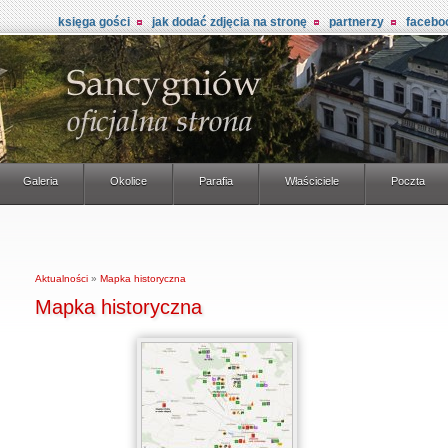
księga gości
jak dodać zdjęcia na stronę
partnerzy
facebo
Galeria
Okolice
Parafia
Właściciele
Poczta
Aktualności
»
Mapka historyczna
Mapka historyczna