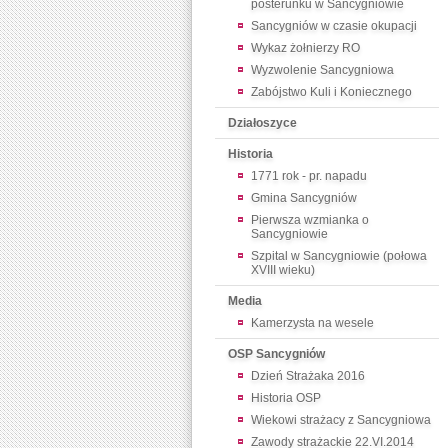
posterunku w Sancygniowie
Sancygniów w czasie okupacji
Wykaz żołnierzy RO
Wyzwolenie Sancygniowa
Zabójstwo Kuli i Koniecznego
Działoszyce
Historia
1771 rok - pr. napadu
Gmina Sancygniów
Pierwsza wzmianka o
Sancygniowie
Szpital w Sancygniowie (połowa
XVIII wieku)
Media
Kamerzysta na wesele
OSP Sancygniów
Dzień Strażaka 2016
Historia OSP
Wiekowi strażacy z Sancygniowa
Zawody strażackie 22.VI.2014