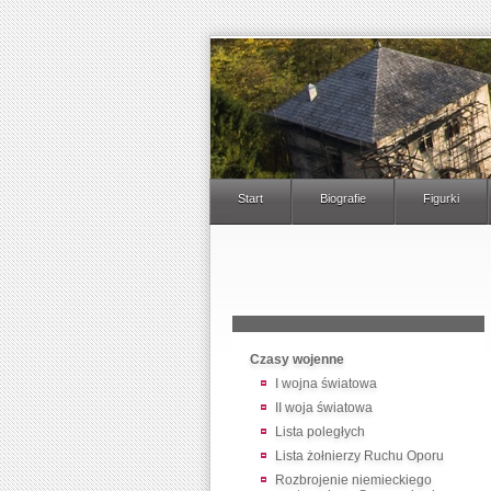
Start
Biografie
Figurki
Czasy wojenne
I wojna światowa
II woja światowa
Lista poległych
Lista żołnierzy Ruchu Oporu
Rozbrojenie niemieckiego