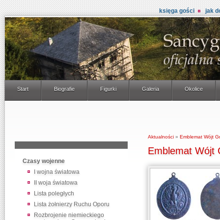
księga gości
jak d
Start
Biografie
Figurki
Galeria
Okolice
Aktualności
»
Emblemat Wójt G
Emblemat Wójt 
Czasy wojenne
I wojna światowa
II woja światowa
Lista poległych
Lista żołnierzy Ruchu Oporu
Rozbrojenie niemieckiego