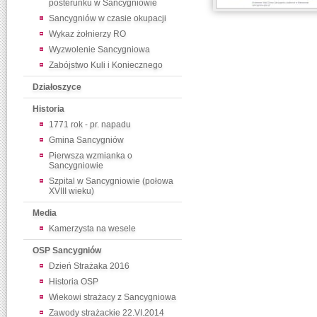
posterunku w Sancygniowie
Sancygniów w czasie okupacji
Wykaz żołnierzy RO
Wyzwolenie Sancygniowa
Zabójstwo Kuli i Koniecznego
Działoszyce
Historia
1771 rok - pr. napadu
Gmina Sancygniów
Pierwsza wzmianka o
Sancygniowie
Szpital w Sancygniowie (połowa
XVIII wieku)
Media
Kamerzysta na wesele
OSP Sancygniów
Dzień Strażaka 2016
Historia OSP
Wiekowi strażacy z Sancygniowa
Zawody strażackie 22.VI.2014