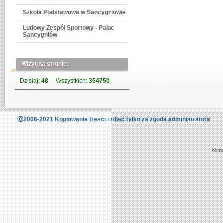
Szkoła Podstawowa w Sancygniowie
Ludowy Zespół Sportowy - Pałac
Sancygniów
Wizyt na stronie:
Dzisiaj:
48
Wszystkich:
354750
Ⓒ2006-2021 Kopiowanie tresci i zdjęć tylko za zgodą administratora
kont