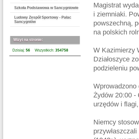
Magistrat wydał
Szkoła Podstawowa w Sancygniowie
i ziemniaki. P
Ludowy Zespół Sportowy - Pałac
powszechną, po
Sancygniów
na polskich ro
Wizyt na stronie:
W Kazimierzy Wi
Dzisiaj:
56
Wszystkich:
354758
Działoszyce zo
podzieleniu po
Wprowadzono go
Żydów 20:00 - 
urzędów i flagi,
Niemcy stosowa
przywłaszczali 