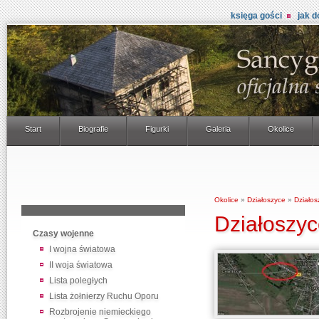
księga gości
jak d
Start
Biografie
Figurki
Galeria
Okolice
Okolice
»
Działoszyce
»
Działos
Działoszyc
Czasy wojenne
I wojna światowa
II woja światowa
Lista poległych
Lista żołnierzy Ruchu Oporu
Rozbrojenie niemieckiego