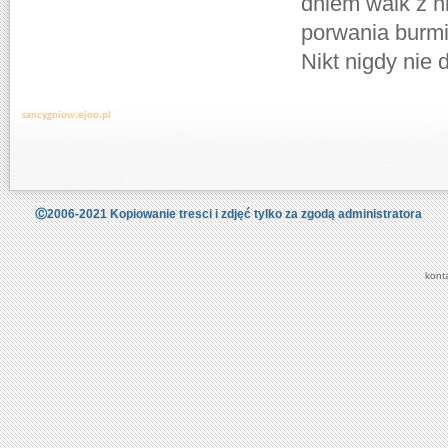
dniem walk z n
porwania burmi
Nikt nigdy nie 
Ⓒ2006-2021 Kopiowanie tresci i zdjęć tylko za zgodą administratora
kont