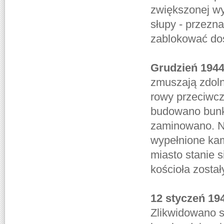
zwiększonej wy
słupy - przezn
zablokować dos
Grudzień 1944
zmuszają zdol
rowy przeciwcz
budowano bunkr
zaminowano. Na
wypełnione kam
miasto stanie 
kościoła zosta
12 styczeń 19
Zlikwidowano s