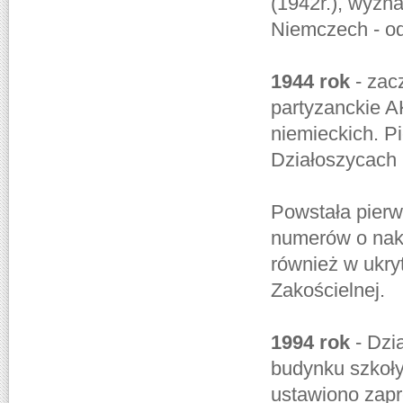
(1942r.), wyz
Niemczech - od
1944 rok
- zacz
partyzanckie A
niemieckich. 
Działoszycach 
Powstała pierw
numerów o nakł
również w ukry
Zakościelnej.
1994 rok
- Dzia
budynku szkoły
ustawiono zap