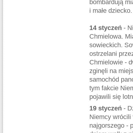
bombardują mia
i małe dziecko.
14 styczeń
- N
Chmielowa. Mia
sowieckich. Sow
ostrzelani prze
Chmielowie - d
zginęli na mie
samochód pancer
tym fakcie Nie
pojawili się lo
19 styczeń
- D
Niemcy wrócili
najgorszego - p