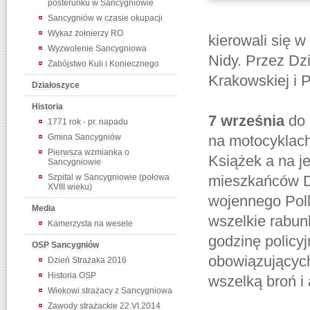
posterunku w Sancygniowie
Sancygniów w czasie okupacji
Wykaz żołnierzy RO
kierowali się 
Wyzwolenie Sancygniowa
Nidy. Przez Dz
Zabójstwo Kuli i Koniecznego
Krakowskiej i 
Działoszyce
Historia
7 września
do 
1771 rok - pr. napadu
Gmina Sancygniów
na motocyklac
Pierwsza wzmianka o
Książek a na j
Sancygniowie
Szpital w Sancygniowie (połowa
mieszkańców Dz
XVIII wieku)
wojennego Poll
Media
wszelkie rabun
Kamerzysta na wesele
godzinę policy
OSP Sancygniów
obowiązujących
Dzień Strażaka 2016
Historia OSP
wszelką broń i 
Wiekowi strażacy z Sancygniowa
Zawody strażackie 22.VI.2014